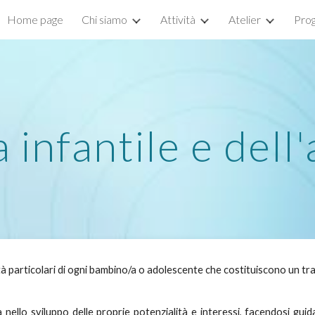
Home page
Chi siamo
Attività
Atelier
Prog
ip to main content
Skip to navigat
 infantile e del
nità particolari di ogni bambino/a o adolescente che costituiscono un t
a nello sviluppo delle proprie potenzialità e interessi, facendosi gui